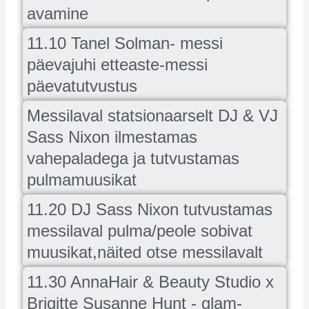
avamine
11.10 Tanel Solman- messi
päevajuhi etteaste-messi
päevatutvustus
Messilaval statsionaarselt DJ & VJ
Sass Nixon ilmestamas
vahepaladega ja tutvustamas
pulmamuusikat
11.20 DJ Sass Nixon tutvustamas
messilaval pulma/peole sobivat
muusikat,näited otse messilavalt
11.30 AnnaHair & Beauty Studio x
Brigitte Susanne Hunt - glam-