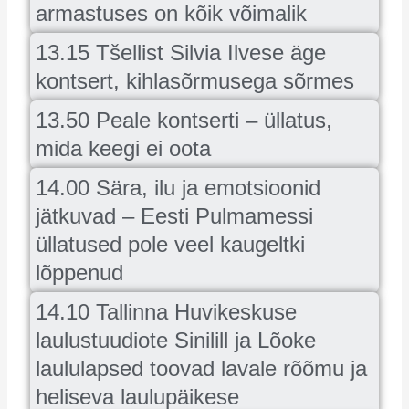
armastuses on kõik võimalik
13.15 Tšellist Silvia Ilvese äge
kontsert, kihlasõrmusega sõrmes
13.50 Peale kontserti – üllatus,
mida keegi ei oota
14.00 Sära, ilu ja emotsioonid
jätkuvad – Eesti Pulmamessi
üllatused pole veel kaugeltki
lõppenud
14.10 Tallinna Huvikeskuse
laulustuudiote Sinilill ja Lõoke
laululapsed toovad lavale rõõmu ja
heliseva laulupäikese