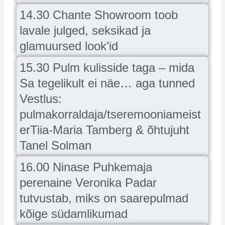
14.30 Chante Showroom toob
lavale julged, seksikad ja
glamuursed look’id
15.30 Pulm kulisside taga – mida
Sa tegelikult ei näe… aga tunned
Vestlus:
pulmakorraldaja/tseremooniameist
erTiia-Maria Tamberg & õhtujuht
Tanel Solman
16.00 Ninase Puhkemaja
perenaine Veronika Padar
tutvustab, miks on saarepulmad
kõige südamlikumad