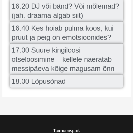
16.20 DJ või bänd? Või mõlemad?
(jah, draama algab siit)
16.40 Kes hoiab pulma koos, kui
pruut ja peig on emotsioonides?
17.00 Suure kingiloosi
otseloosimine – kellele naeratab
messipäeva kõige magusam õnn
18.00 Lõpusõnad
Toimumispaik