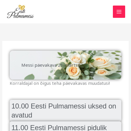
Skip
to
content
Messi päevakava 21. märtsil
Korraldajal on õigus teha päevakavas muudatusi!
10.00 Eesti Pulmamessi uksed on
avatud
11.00 Eesti Pulmamessi pidulik